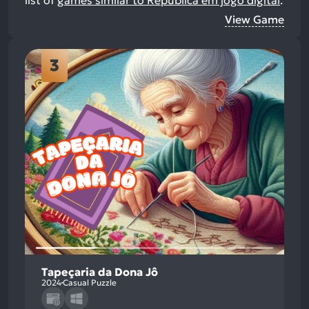
list of
games similar to Republica em jogo digital
.
View Game
3
Tapeçaria da Dona Jô
2024
Casual Puzzle