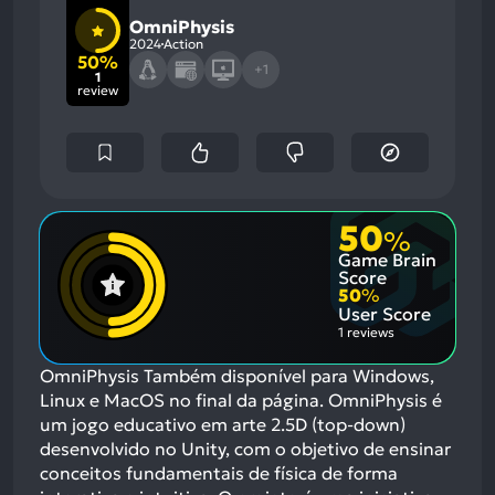
OmniPhysis
2024
Action
50%
+1
1
review
50
%
Game Brain
Score
50
%
User Score
1 reviews
OmniPhysis Também disponível para Windows,
Linux e MacOS no final da página. OmniPhysis é
um jogo educativo em arte 2.5D (top-down)
desenvolvido no Unity, com o objetivo de ensinar
conceitos fundamentais de física de forma