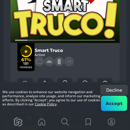
Smart Truco
Action
61%
+1
151
reviews
Decline
We use cookies to enhance our website navigation and
performance, analyze site usage, and inform our marketing
efforts. By clicking "Accept", you agree to our use of cookies
61
Accept
as described in our
Cookie Policy
.
%
Monetization
Most
Game Brain
Mention
Negative
Score
Aspects:
61
%
User Score