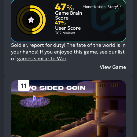
47
%
Monetization, Story
Most
Game Brain
Mention
Negative
Score
Aspects:
47
%
User Score
382 reviews
Soldier, report for duty! The fate of the world is in
your hands!
If you enjoyed this game, see our list
of
games similar to War
.
View Game
11