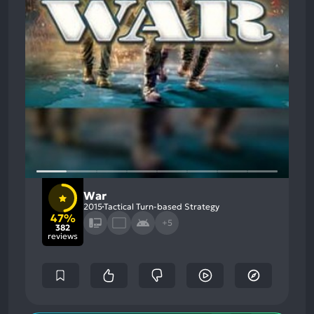
War
2015
Tactical Turn-based Strategy
47%
+5
382
reviews