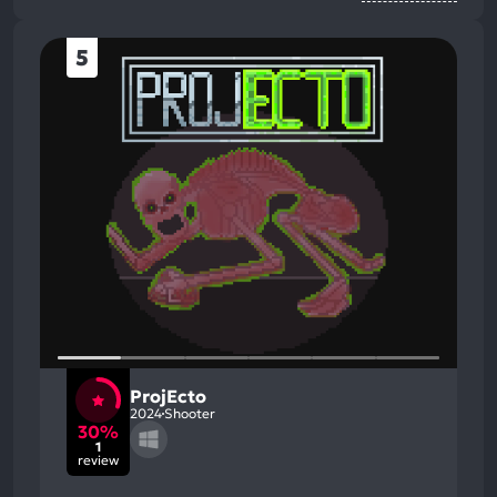
5
ProjEcto
2024
Shooter
30%
1
review