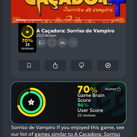
A Caçadora: Sorriso de Vampiro
2021
Action
70%
+2
25
reviews
70
%
Humor
Most
Game Brain
Mention
Positive
Score
Aspects:
94
%
User Score
25 reviews
Sorriso de Vampiro
If you enjoyed this game, see
our list of
games similar to A Caçadora: Sorriso