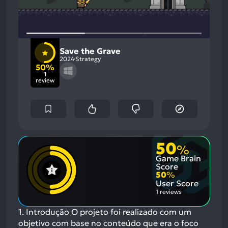
Save the Grave
2024
Strategy
50%
1
review
50
%
Game Brain
Score
50
%
User Score
1 reviews
1. Introdução O projeto foi realizado com um
objetivo com base no conteúdo que era o foco