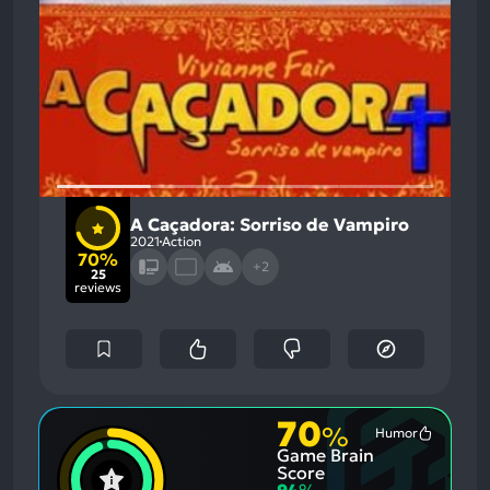
A Caçadora: Sorriso de Vampiro
2021
Action
70%
+2
25
reviews
70
%
Humor
Most
Game Brain
Mention
Positive
Score
Aspects:
94
%