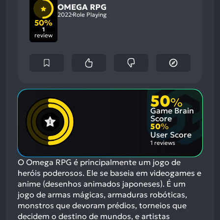
OMEGA RPG
2022
Role Playing
50%
1
review
50
%
Game Brain
Score
50
%
User Score
1 reviews
O Omega RPG é principalmente um jogo de
heróis poderosos. Ele se baseia em videogames e
anime (desenhos animados japoneses). É um
jogo de armas mágicas, armaduras robóticas,
monstros que devoram prédios, torneios que
decidem o destino de mundos, e artistas