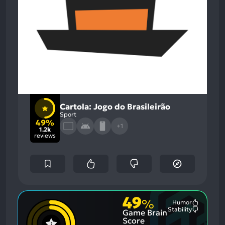
Cartola: Jogo do Brasileirão
Sport
49%
+1
1.2k
reviews
49
%
Humor
Most
Stability
Game Brain
Mention
Most
Positive
Mention
Score