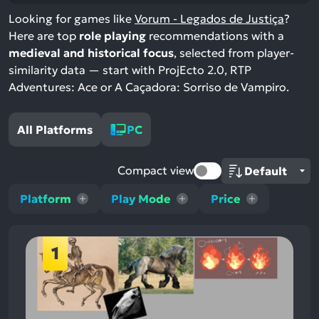
Looking for games like
Vorum - Legados de Justiça
?
Here are top
role playing
recommendations with a
medieval and historical focus
, selected from player-
similarity data — start with ProjEcto 2.0, RTP
Adventures: Ace or A Caçadora: Sorriso de Vampiro.
All Platforms
PC
Compact view
Platform
Play Mode
Price
1