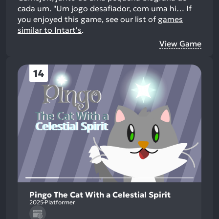
cada um. "Um jogo desafiador, com uma hi…
If
you enjoyed this game, see our list of
games
similar to Intart's
.
View Game
14
Pingo The Cat With a Celestial Spirit
2025
Platformer