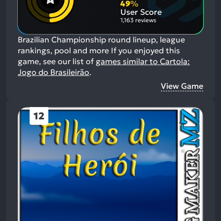
Aspects:
Negative
49
%
Aspects:
User Score
1,163 reviews
Brazilian Championship round lineup, league
rankings, pool and more
If you enjoyed this
game, see our list of
games similar to Cartola:
Jogo do Brasileirão
.
View Game
12