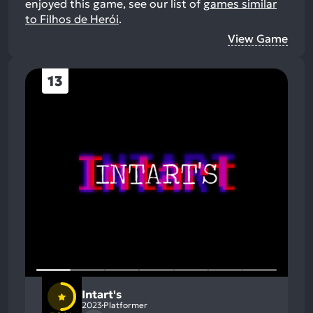
enjoyed this game, see our list of
games similar
to Filhos de Herói
.
View Game
13
Intart's
2023
Platformer