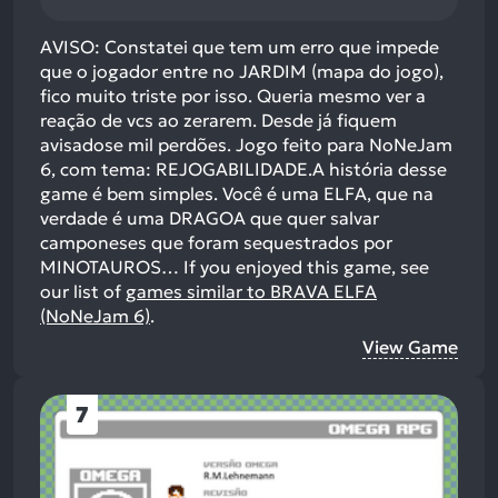
AVISO: Constatei que tem um erro que impede
que o jogador entre no JARDIM (mapa do jogo),
fico muito triste por isso. Queria mesmo ver a
reação de vcs ao zerarem. Desde já fiquem
avisadose mil perdões. Jogo feito para NoNeJam
6, com tema: REJOGABILIDADE.A história desse
game é bem simples. Você é uma ELFA, que na
verdade é uma DRAGOA que quer salvar
camponeses que foram sequestrados por
MINOTAUROS…
If you enjoyed this game, see
our list of
games similar to BRAVA ELFA
(NoNeJam 6)
.
View Game
7