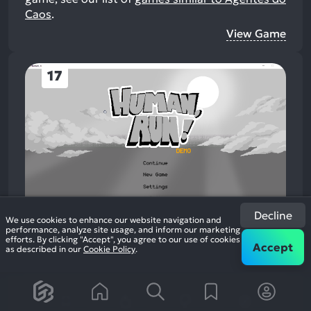
Caos
.
View Game
17
Decline
We use cookies to enhance our website navigation and
performance, analyze site usage, and inform our marketing
Human, run!
efforts. By clicking "Accept", you agree to our use of cookies
2021
Action
Accept
as described in our
Cookie Policy
.