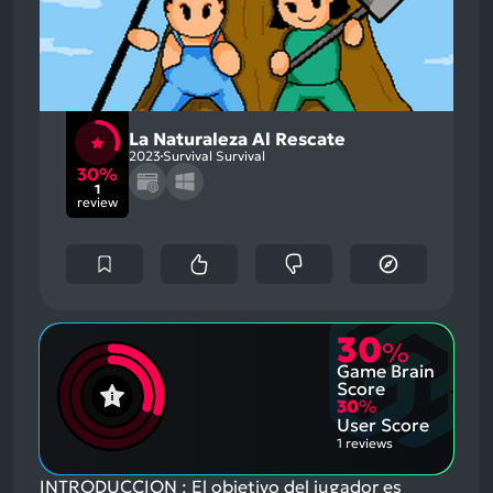
La Naturaleza Al Rescate
2023
Survival Survival
30%
1
review
30
%
Game Brain
Score
30
%
User Score
1 reviews
INTRODUCCION : El objetivo del jugador es