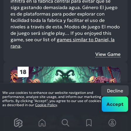
infiltra en la fabrica central para evitar que se
siga gastando demasiada agua. Género El juego
es de plataformas para poder explorar con
facilidad toda la fabrica y facilitar el uso de
niveles a través de esta. Modos de juego El modo
de juego será single play…
If you enjoyed this
game, see our list of
games similar to Daniel, la
rana
.
View Game
18
Decline
We use cookies to enhance our website navigation and
performance, analyze site usage, and inform our marketing
efforts. By clicking "Accept", you agree to our use of cookies
Accept
as described in our
Cookie Policy
.