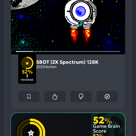
SBOT (ZX Spectrum) 128K
2023
Action
52%
3
reviews
52
%
Game Brain
Score
52
%