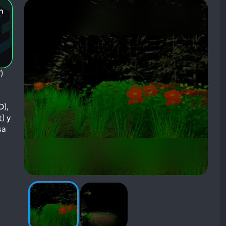
n
)
D),
) y
sa