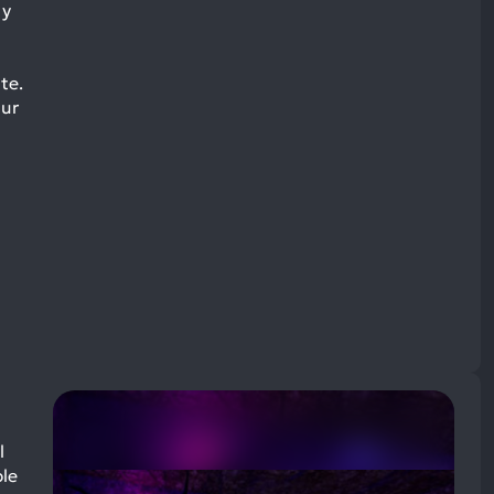
 y
te.
our
l
ble