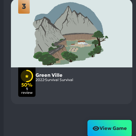
3
Green Ville
2022
Survival Survival
50%
1
review
View Game