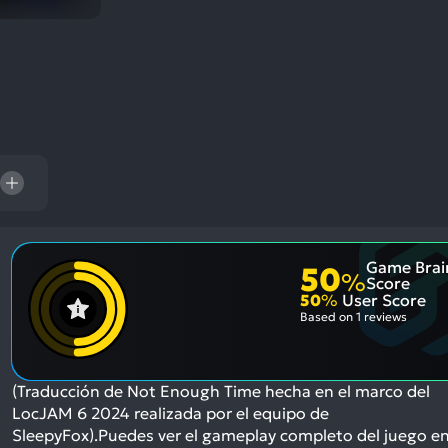
res
To
de
us
ca
us
to
an
sw
ge
Game Brai
50
%
Score
50
%
User Score
Based on
1 reviews
(Traducción de Not Enough Time hecha en el marco del
LocJAM 6 2024 realizada por el equipo de
SleepyFox).Puedes ver el gameplay completo del juego e