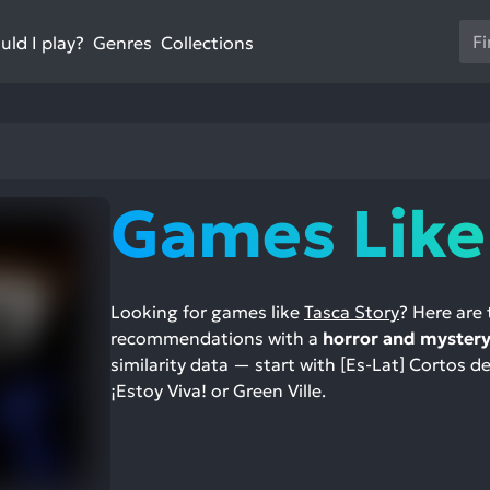
Us
ld I play?
Collections
Genres
th
up
an
do
ar
to
Games Like
sel
a
res
Pr
Looking for games like
Tasca Story
? Here are
en
recommendations with a
horror and mystery
to
similarity data — start with [Es-Lat] Cortos d
go
¡Estoy Viva! or Green Ville.
to
th
se
se