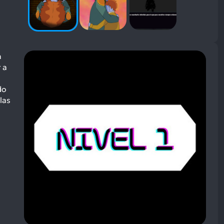
n
 a
do
las