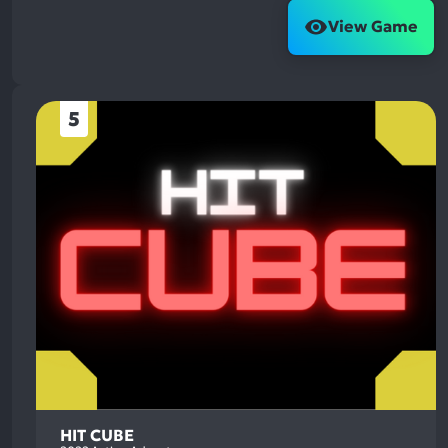
View Game
5
HIT CUBE