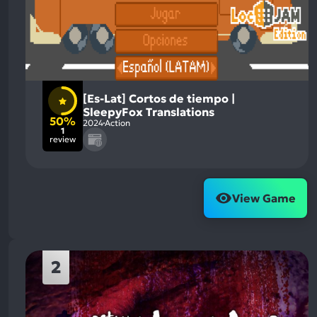
[Es-Lat] Cortos de tiempo |
SleepyFox Translations
50%
2024
Action
1
review
View Game
2