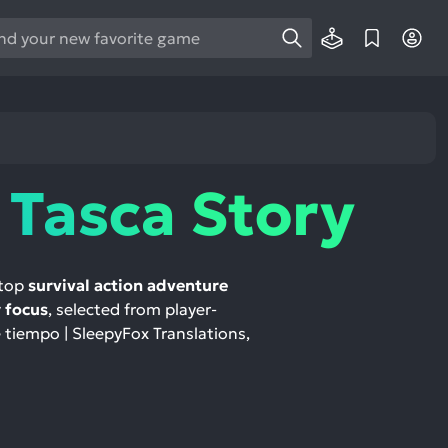
e
e
d
wn
rows
 Tasca Story
ect
ult.
ess
 top
survival action adventure
ter
 focus
, selected from player-
e tiempo | SleepyFox Translations,
e
lected
arch