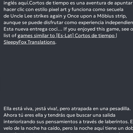
inglés aquí.Cortos de tiempo es una aventura de apuntar
hacer clic con estilo pixel art y funciona como secuela
de Uncle Lee strikes again y Once upon a Möbius strip,
aunque se puede disfrutar como experiencia independien
Esta nueva entrega coci…
If you enjoyed this game, see 
list of
games similar to [Es-Lat] Cortos de tiempo |
SleepyFox Translations
.
Ella está viva, ¡está viva!, pero atrapada en una pesadilla.
Ahora tú eres ella y tendrás que buscar una salida
interiorizando sus pensamientos a través de laberintos. E
velo de la noche ha caído, pero la noche aquí tiene un do