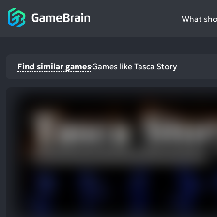
What shou
Find similar games
Games like Tasca Story