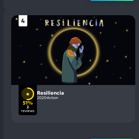
4
Resiliencia
2020
Action
51%
2
reviews