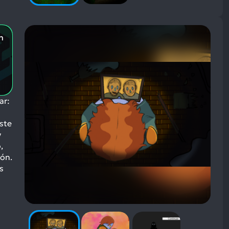
n
ar:
Este
y
,
ión.
s