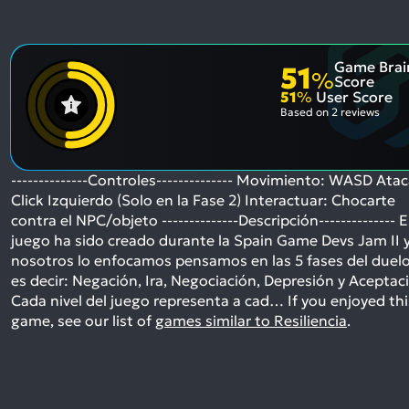
Game Brai
51
%
Score
51
%
User Score
Based on
2 reviews
--------------Controles-------------- Movimiento: WASD Atac
Click Izquierdo (Solo en la Fase 2) Interactuar: Chocarte
contra el NPC/objeto --------------Descripción-------------- 
juego ha sido creado durante la Spain Game Devs Jam II 
nosotros lo enfocamos pensamos en las 5 fases del duelo
es decir: Negación, Ira, Negociación, Depresión y Aceptac
Cada nivel del juego representa a cad…
If you enjoyed thi
game, see our list of
games similar to Resiliencia
.