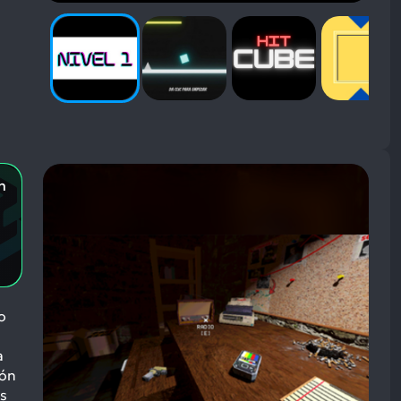
n
o
a
ión
os