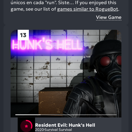
únicos en cada "run". Siste…
If you enjoyed this
game, see our list of
games similar to RogueBot
.
View Game
13
Resident Evil: Hunk's Hell
2020
Survival Survival