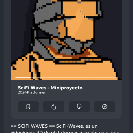
SciFi Waves - Miniproyecto
2024
Platformer
== SCIFI WAVES == SciFi-Waves, es un
videojuego 3D de plataformas y acción en el que