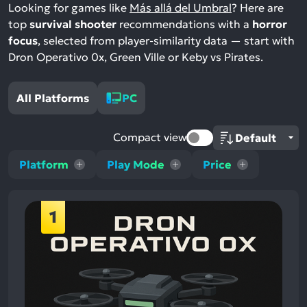
Looking for games like
Más allá del Umbral
? Here are
top
survival shooter
recommendations with a
horror
focus
, selected from player-similarity data — start with
Dron Operativo 0x, Green Ville or Keby vs Pirates.
All Platforms
PC
Compact view
Platform
Play Mode
Price
1