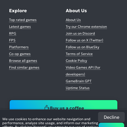
Explore
About Us
Top rated games
About Us
Latest games
Try our Chrome extension
RPG
Join us on Discord
FPS
Follow us on X (Twitter)
Platformers
Follow us on BlueSky
Co-op games
Terms of Service
Browse all games
Cookie Policy
Find similar games
Video Games API (for
developers)
GameBrain GPT
Uptime Status
Buy us a coffee
Decline
We use cookies to enhance our website navigation and
performance, analyze site usage, and inform our marketing
efforts. By clicking "Accept", you agree to our use of cookies