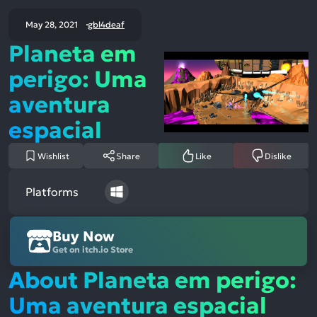
May 28, 2021
gbl4deaf
Planeta em
perigo: Uma
aventura
espacial
Wishlist
Share
Like
Dislike
Platforms
Buy Now
Get on itch.io Store
About Planeta em perigo:
Uma aventura espacial